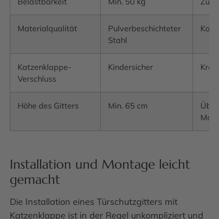
Belastbarkeit
Min. 50 kg
Zug-
Materialqualität
Pulverbeschichteter
Korr
Stahl
Katzenklappe-
Kindersicher
Kraf
Verschluss
Höhe des Gitters
Min. 65 cm
Über
Mona
Installation und Montage leicht
gemacht
Die Installation eines Türschutzgitters mit
Katzenklappe ist in der Regel unkompliziert und