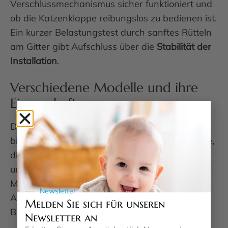
Verschlussmechanismus sicher funktioniert und
ob die Katzenklappe reibungslos zu bedienen ist.
Ein kurzer Belastungstest durch sanftes Rütteln
am Gitter gibt Aufschluss über die
Stabilität der
Installation
.
Verschiedene Modelle und ihre
Eigenschaften
Der Markt für Türschutzgitter mit Katzenklappe
bietet eine breite Palette verschiedener Modelle,
die sich in Design, Funktionalität und Preis
unterscheiden. Die Auswahl des richtigen
Modells hängt von Ihren spezifischen
Newsletter
Anforderungen, der Wohnsituation und den
Melden Sie sich für unseren
Bedürfnissen Ihrer Haustiere ab.
Newsletter an