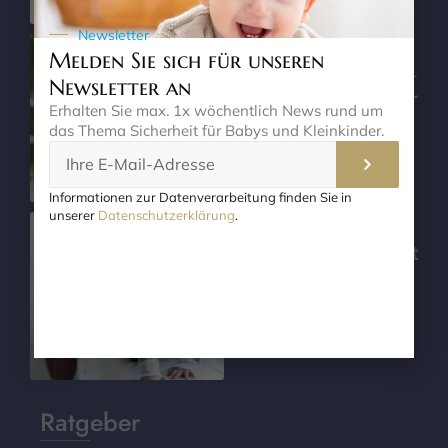
Newsletter
Schutzgitter für
Melden Sie sich für unseren
Balkon und Terrasse –
Newsletter an
Sicherheit im Sommer
Erhalten Sie max. 1x wöchentlich News rund um
das Thema Sicherheit für Babys und Kleinkinder.
Informationen zur Datenverarbeitung finden Sie in
unserer
Datenschutzerklärung
.
Treppenschutzgitter
ohne Bohren – Perfekt
für die Mietwohnung
Ratgeber