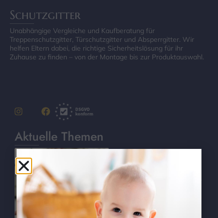
Schutzgitter
Unabhängige Vergleiche und Kaufberatung für
Treppenschutzgitter, Türschutzgitter und Absperrgitter. Wir
helfen Eltern dabei, die richtige Sicherheitslösung für ihr
Zuhause zu finden – von der Montage bis zur Produktauswahl.
Aktuelle Themen
Worauf beim
Schutzgitter-Kauf
achten? – 15 wichtige
Kriterien