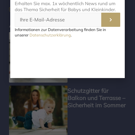
Erhalten Sie max. 1x wöchentlich News rund um
das Thema Sicherheit für Babys und Kleinkinder.
Aktuelle Themen
Informationen zur Datenverarbeitung finden Sie in
unserer
Datenschutzerklärung
.
Worauf beim
Schutzgitter-Kauf
achten? – 15 wichtige
Kriterien
Schutzgitter für
Balkon und Terrasse –
Sicherheit im Sommer